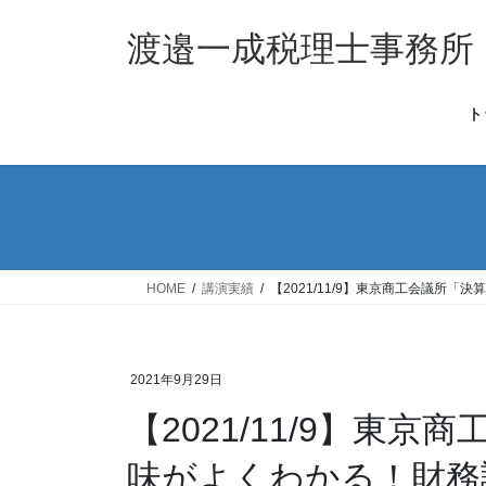
コ
ナ
ン
ビ
渡邉一成税理士事務所
テ
ゲ
ン
ー
ト
ツ
シ
へ
ョ
ス
ン
キ
に
ッ
移
プ
動
HOME
講演実績
【2021/11/9】東京商工会議
2021年9月29日
【2021/11/9】東
味がよくわかる！財務