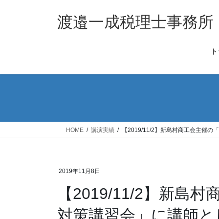
コ
ナ
ン
ビ
渡邉一成税理士事務所
テ
ゲ
ン
ー
ト
ツ
シ
へ
ョ
ス
ン
キ
に
ッ
移
プ
動
HOME
講演実績
【2019/11/2】新島村商工会主
2019年11月8日
【2019/11/2】新
対策講習会」に講師と