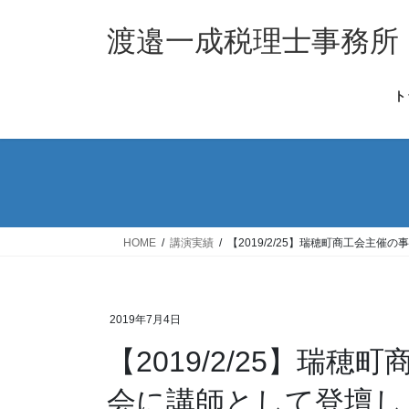
コ
ナ
ン
ビ
渡邉一成税理士事務所
テ
ゲ
ン
ー
ト
ツ
シ
へ
ョ
ス
ン
キ
に
ッ
移
プ
動
HOME
講演実績
【2019/2/25】瑞穂町商工会主
2019年7月4日
【2019/2/25】瑞
会に講師として登壇し